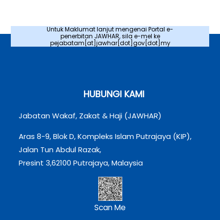
Untuk Maklumat lanjut mengenai Portal e-
penerbitan JAWHAR, sila e-mel ke
pejabatam[at]jawhar[dot]gov[dot]my
HUBUNGI KAMI
Jabatan Wakaf, Zakat & Haji (JAWHAR)
Aras 8-9, Blok D, Kompleks Islam Putrajaya (KIP),
Jalan Tun Abdul Razak,
Presint 3,62100 Putrajaya, Malaysia
Scan Me