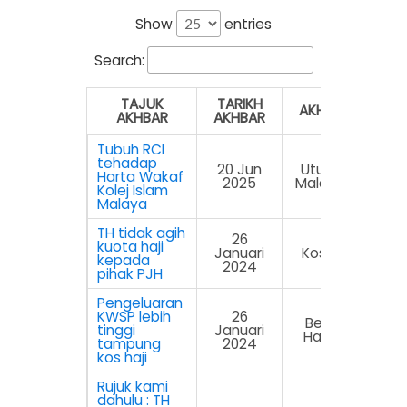
Show
entries
Search:
TAJUK
TARIKH
AKHBAR
AKHBAR
AKHBAR
TAJUK
TARIKH
AKHBAR
Tubuh RCI
AKHBAR
AKHBAR
tehadap
20 Jun
Utusan
Harta Wakaf
2025
Malaysia
Kolej Islam
Malaya
TH tidak agih
26
kuota haji
Januari
Kosmo
kepada
2024
pihak PJH
Pengeluaran
KWSP lebih
26
Berita
tinggi
Januari
Harian
tampung
2024
kos haji
Rujuk kami
dahulu : TH