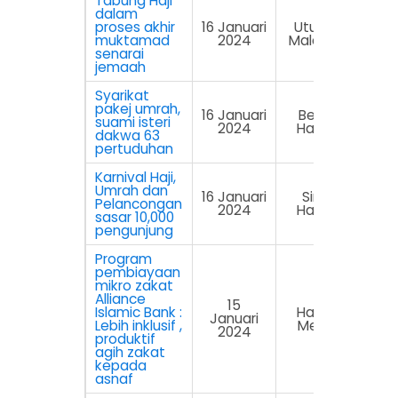
Tabung Haji
dalam
proses akhir
16 Januari
Utusan
muktamad
2024
Malaysia
senarai
jemaah
Syarikat
pakej umrah,
16 Januari
Berita
suami isteri
2024
Harian
dakwa 63
pertuduhan
Karnival Haji,
Umrah dan
16 Januari
Sinar
Pelancongan
2024
Harian
sasar 10,000
pengunjung
Program
pembiayaan
mikro zakat
Alliance
15
Islamic Bank :
Harian
Januari
Lebih inklusif ,
Metro
2024
produktif
agih zakat
kepada
asnaf