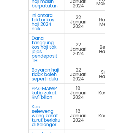
haji masih
Januari
Malaysia
berpatutan
2024
Ini antara
22
faktor kos
Harian
Januari
haji 2024
Metro
2024
naik
Dana
tanggung
22
kos haji tak
Berita
Januari
jejas
Harian
2024
pendeposit
TH
Bayaran haji
22
Sinar
tidak boleh
Januari
Harian
seperti dulu
2024
PPZ-MAIWP
18
kutip zakat
Januari
Kosmo
RM1 bilion
2024
Kes
seleweng
18
wang zakat
Januari
Kosmo
turut berlaku
2024
di Selangor