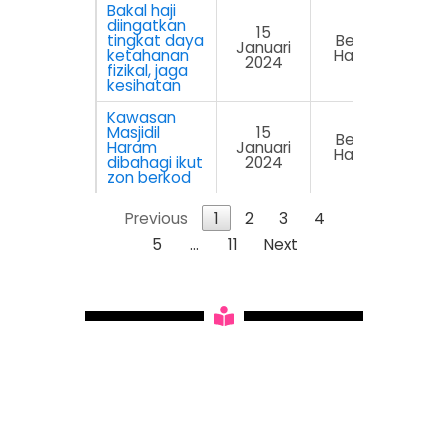
Bakal haji
diingatkan
15
tingkat daya
Berita
Januari
ketahanan
Harian
2024
fizikal, jaga
kesihatan
Kawasan
Masjidil
15
Berita
Haram
Januari
Harian
dibahagi ikut
2024
zon berkod
Previous
1
2
3
4
5
…
11
Next