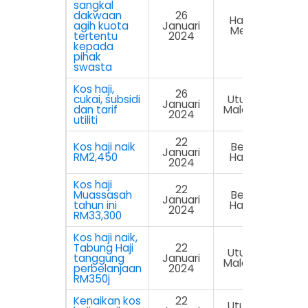
sangkal
dakwaan
26
Harian
agih kuota
Januari
Metro
tertentu
2024
kepada
pihak
swasta
Kos haji,
26
cukai, subsidi
Utusan
Januari
dan tarif
Malaysia
2024
utiliti
22
Kos haji naik
Berita
Januari
RM2,450
Harian
2024
Kos haji
22
Muassasah
Berita
Januari
tahun ini
Harian
2024
RM33,300
Kos haji naik,
Tabung Haji
22
Utusan
tanggung
Januari
Malaysia
perbelanjaan
2024
RM350j
Kenaikan kos
22
Utusan