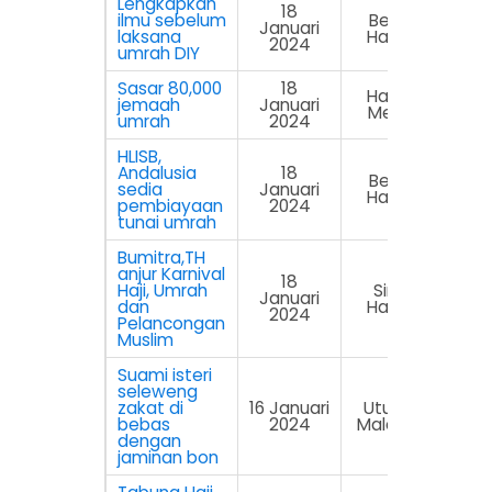
Lengkapkan
18
ilmu sebelum
Berita
Januari
laksana
Harian
2024
umrah DIY
Sasar 80,000
18
Harian
jemaah
Januari
Metro
umrah
2024
HLISB,
Andalusia
18
Berita
sedia
Januari
Harian
pembiayaan
2024
tunai umrah
Bumitra,TH
anjur Karnival
18
Haji, Umrah
Sinar
Januari
dan
Harian
2024
Pelancongan
Muslim
Suami isteri
seleweng
zakat di
16 Januari
Utusan
bebas
2024
Malaysia
dengan
jaminan bon